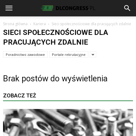
Strona główna
Kariera
Sieci społecznościowe dla pracujących zdalnie
SIECI SPOŁECZNOŚCIOWE DLA
PRACUJĄCYCH ZDALNIE
Poradnictwo zawodowe
Portale rekrutacyjne
Brak postów do wyświetlenia
ZOBACZ TEŻ
K