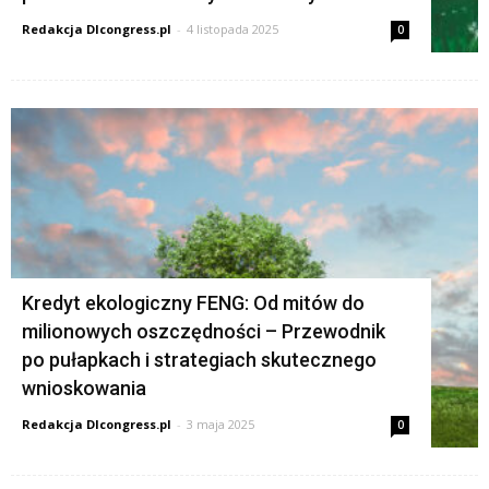
Redakcja Dlcongress.pl
-
4 listopada 2025
0
Kredyt ekologiczny FENG: Od mitów do
milionowych oszczędności – Przewodnik
po pułapkach i strategiach skutecznego
wnioskowania
Redakcja Dlcongress.pl
-
3 maja 2025
0