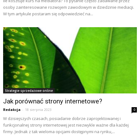
Ile kosztuje kurs na mediatora? To pytanie często zadawane przez
osoby zainteresowane rozwojem zawodowym w dziedzinie mediacji.
W tym artykule postaram się odpowiedzieć na...
Strategie sprzedażowe online
Jak porównać strony internetowe?
Redakcja
-
18 sierpnia 2023
0
W dzisiejszych czasach, posiadanie dobrze zaprojektowanej i
funkcjonalnej strony internetowej jest niezwykle ważne dla każdej
firmy. Jednak z tak wieloma opcjami dostępnymi na rynku,...