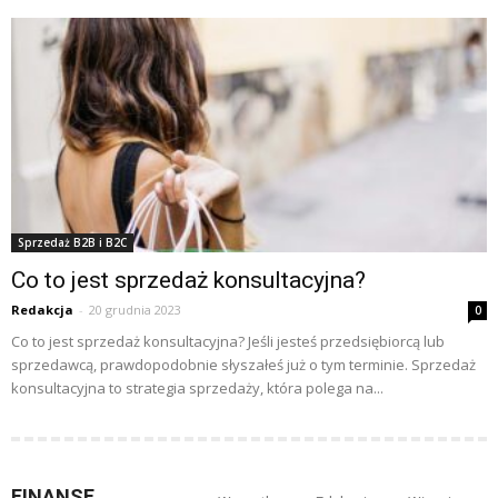
Sprzedaż B2B i B2C
Co to jest sprzedaż konsultacyjna?
Redakcja
-
20 grudnia 2023
0
Co to jest sprzedaż konsultacyjna? Jeśli jesteś przedsiębiorcą lub
sprzedawcą, prawdopodobnie słyszałeś już o tym terminie. Sprzedaż
konsultacyjna to strategia sprzedaży, która polega na...
FINANSE