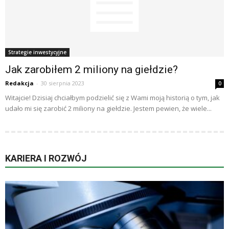
Strategie inwestycyjne
Jak zarobiłem 2 miliony na giełdzie?
Redakcja
-
30 sierpnia 2023
0
Witajcie! Dzisiaj chciałbym podzielić się z Wami moją historią o tym, jak
udało mi się zarobić 2 miliony na giełdzie. Jestem pewien, że wiele...
KARIERA I ROZWÓJ