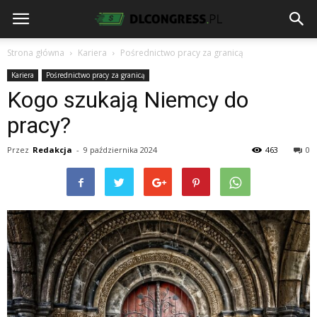
Strona główna
Kariera
Pośrednictwo pracy za granicą
Kariera
Pośrednictwo pracy za granicą
Kogo szukają Niemcy do
pracy?
Przez
Redakcja
-
9 października 2024
463
0