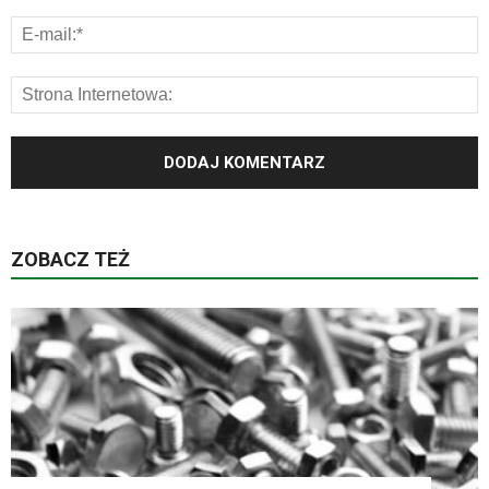
ZOBACZ TEŻ
K