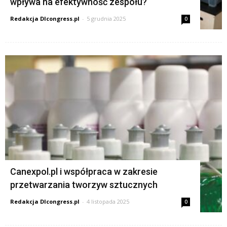
wpływa na efektywność zespołu?
Redakcja Dlcongress.pl
-
5 grudnia 2025
0
Canexpol.pl i współpraca w zakresie
przetwarzania tworzyw sztucznych
Redakcja Dlcongress.pl
-
4 listopada 2025
0