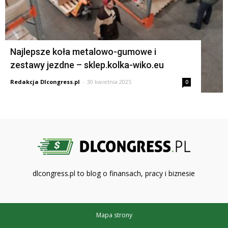
Najlepsze koła metalowo-gumowe i
zestawy jezdne – sklep.kolka-wiko.eu
Redakcja Dlcongress.pl
-
30 kwietnia 2025
0
dlcongress.pl to blog o finansach, pracy i biznesie
Mapa strony