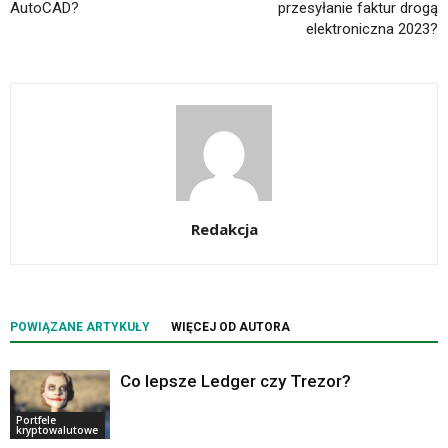
AutoCAD?
przesyłanie faktur drogą
elektroniczna 2023?
Redakcja
POWIĄZANE ARTYKUŁY
WIĘCEJ OD AUTORA
Co lepsze Ledger czy Trezor?
Portfele
kryptowalutowe