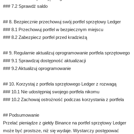
### 7.2 Sprawdź saldo
## 8. Bezpiecznie przechowuj swój portfel sprzętowy Ledger
### 8.1 Przechowuj portfel w bezpiecznym miejscu
### 8.2 Zabezpiecz portfel przed kradzieżą
## 9. Regularnie aktualizuj oprogramowanie portfela sprzętowego
### 9.1 Sprawdzaj dostępność aktualizacji
### 9.2 Aktualizuj oprogramowanie
## 10. Korzystaj z portfela sprzętowego Ledger z rozwagą
### 10.1 Nie udostępniaj swojego portfela nikomu
### 10.2 Zachowaj ostrożność podczas korzystania z portfela
## Podsumowanie
Przelać pieniądze z giełdy Binance na portfel sprzętowy Ledger
może być prostsze, niż się wydaje. Wystarczy postępować