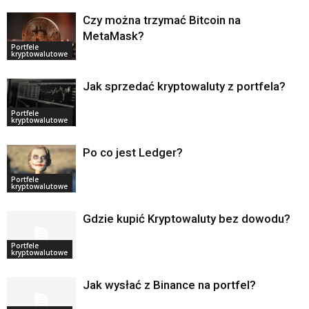
Czy można trzymać Bitcoin na
MetaMask?
Portfele
kryptowalutowe
Jak sprzedać kryptowaluty z portfela?
Portfele
kryptowalutowe
Po co jest Ledger?
Portfele
kryptowalutowe
Gdzie kupić Kryptowaluty bez dowodu?
Portfele
kryptowalutowe
Jak wysłać z Binance na portfel?