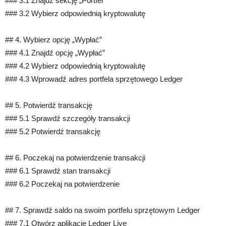
### 3.1 Znajdź sekcję „Portfel”
### 3.2 Wybierz odpowiednią kryptowalutę
## 4. Wybierz opcję „Wypłać”
### 4.1 Znajdź opcję „Wypłać”
### 4.2 Wybierz odpowiednią kryptowalutę
### 4.3 Wprowadź adres portfela sprzętowego Ledger
## 5. Potwierdź transakcję
### 5.1 Sprawdź szczegóły transakcji
### 5.2 Potwierdź transakcję
## 6. Poczekaj na potwierdzenie transakcji
### 6.1 Sprawdź stan transakcji
### 6.2 Poczekaj na potwierdzenie
## 7. Sprawdź saldo na swoim portfelu sprzętowym Ledger
### 7.1 Otwórz aplikację Ledger Live