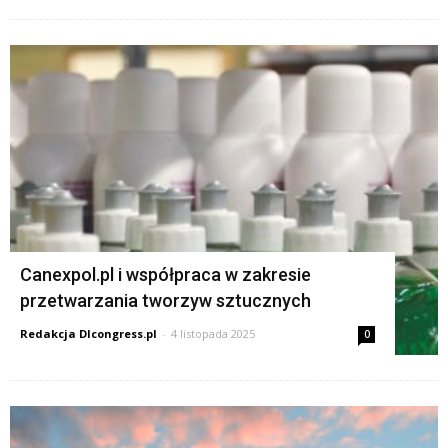
Canexpol.pl i współpraca w zakresie
przetwarzania tworzyw sztucznych
Redakcja Dlcongress.pl
-
4 listopada 2025
0