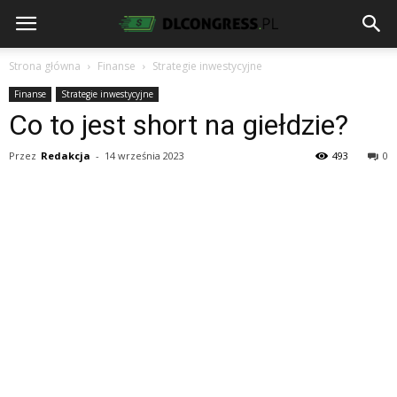
Strona główna
Finanse
Strategie inwestycyjne
Finanse
Strategie inwestycyjne
Co to jest short na giełdzie?
Przez
Redakcja
-
14 września 2023
493
0