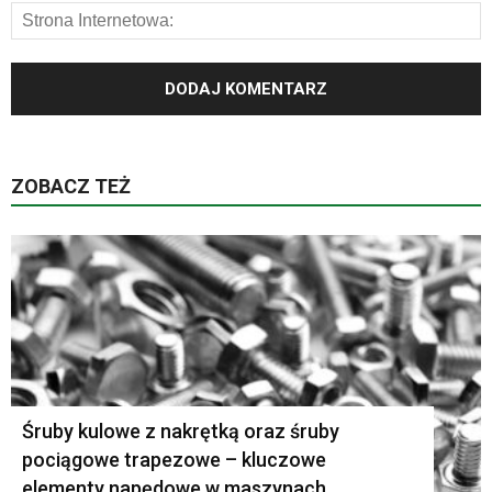
ZOBACZ TEŻ
K
Śruby kulowe z nakrętką oraz śruby
pociągowe trapezowe – kluczowe
elementy napędowe w maszynach